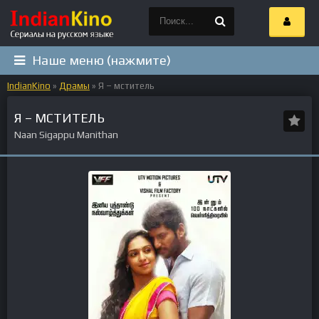
Наше меню (нажмите)
IndianKino
»
Драмы
» Я – мститель
Я – МСТИТЕЛЬ
Naan Sigappu Manithan