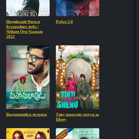
Индийский Фильм
Робот 2.0
Бескрайнее небо /
Nitham Oru Vaanam
2022
Выдающийся человек
Тику выходит замуж за
Шеру