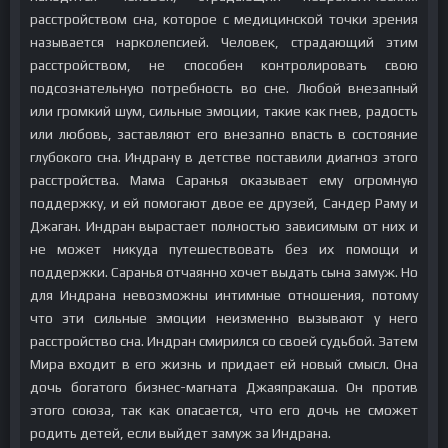
расстройством сна, которое с медицинской точки зрения
называется нарколепсией. Человек, страдающий этим
расстройством, не способен контролировать свою
подсознательную потребность во сне. Любой внезапный
или громкий шум, сильные эмоции, такие как гнев, радость
или любовь, заставляют его внезапно впасть в состояние
глубокого сна. Индрану в детстве поставили диагноз этого
расстройства. Мама Саранья оказывает ему огромную
поддержку, и ей помогают двое ее друзей, Сандер Раму и
Джаган. Индран вырастает полностью зависимым от них и
не может никуда путешествовать без их помощи и
поддержки. Саранья отчаянно хочет выдать сына замуж. Но
для Индрана невозможны интимные отношения, потому
что эти сильные эмоции неизменно вызывают у него
расстройство сна. Индран смирился со своей судьбой. Затем
Мира входит в его жизнь и придает ей новый смысл. Она
дочь богатого бизнес-магната Джаяпракаша. Он против
этого союза, так как опасается, что его дочь не сможет
родить детей, если выйдет замуж за Индрана.