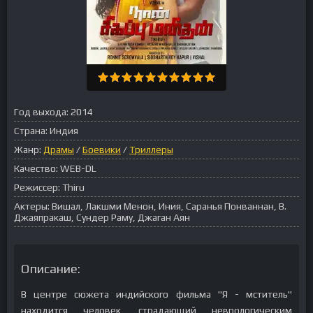
Год выхода:
2014
Страна:
Индия
Жанр:
Драмы
/
Боевики
/
Триллеры
Качество:
WEB-DL
Режиссер:
Thiru
Актеры:
Вишал, Лакшми Менон, Иния, Саранья Понваннан, В.
Джаяпракаш, Сундер Раму, Джаган Аян
Описание:
В центре сюжета индийского фильма "Я - мститель"
находится человек, страдающий неврологическим