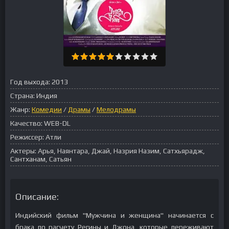
Год выхода:
2013
Страна:
Индия
Жанр:
Комедии
/
Драмы
/
Мелодрамы
Качество:
WEB-DL
Режиссер:
Атли
Актеры:
Арья, Наянтара, Джай, Назрия Назим, Сатхьярадж,
Сантханам, Сатьян
Описание:
Индийский фильм "Мужчина и женщина" начинается с
брака по расчету Регины и Джона, которые переживают