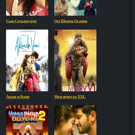
Сын Сатьямурти
Ом Шанти Осанна
Акаш и Вани
Моя невеста XXL