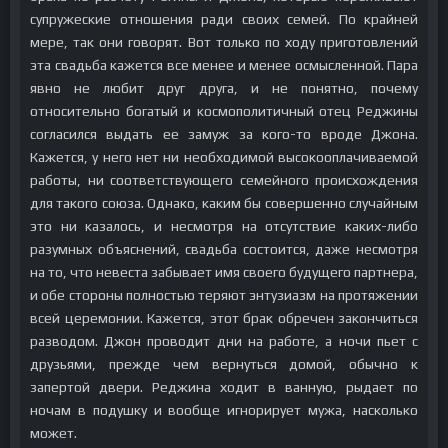
супружеские отношения ради своих семей. По крайней
мере, так они говорят. Вот только по ходу приготовлений
эта свадьба кажется все менее и менее осмысленной. Пара
явно не любит друг друга, и не понятно, почему
относительно богатый и космополитичный отец Реджины
согласился выдать ее замуж за кого-то вроде Джона.
Кажется, у него нет ни необходимой высокооплачиваемой
работы, ни соответствующего семейного происхождения
для такого союза. Однако, каким бы совершенно случайным
это ни казалось, и несмотря на отсутствие каких-либо
разумных объяснений, свадьба состоится, даже несмотря
на то, что невеста забывает имя своего будущего партнера,
и обе стороны полностью теряют энтузиазм на протяжении
всей церемонии. Кажется, этот брак обречен закончиться
разводом. Джон проводит дни на работе, а ночи пьет с
друзьями, прежде чем вернуться домой, обычно к
запертой двери. Реджина ходит в ванную, рыдает по
ночам в подушку и вообще игнорирует мужа, насколько
может.