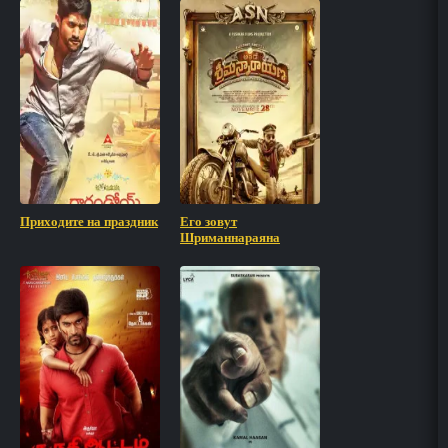
Приходите на праздник
Его зовут
Шриманнараяна