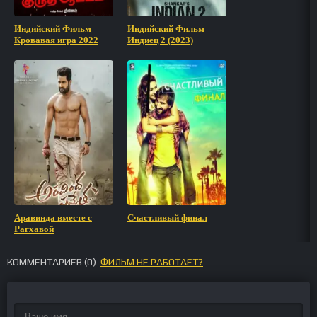
Индийский Фильм
Индийский Фильм
Кровавая игра 2022
Индиец 2 (2023)
Аравинда вместе с
Счастливый финал
Рагхавой
КОММЕНТАРИЕВ (
0
)
ФИЛЬМ НЕ РАБОТАЕТ?