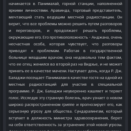
начинается в Панималай, горной станции, наполненной
яркими личностями. Аравинда, торговый представитель,
мечтающий стать ведущим местной радиостанции. Он
верит, что все проблемы можно решить путем разговоров
и переговоров, и продолжает решать проблемы,
окружающие его. Его противоположность - Анджана, очень
несчастная особа, которая чувствует, что разговоры
приводят к проблемам. Работая в государственной
больнице младшим врачом, она недовольна тем фактом,
что ее отец женился во второй раз на Видхье, и не может
принять ее в качестве мачехи. Наступает день, когда Р. Дж.
Баладжи посещает Панималаи в качестве гостя на одной из
местных радиостанций для участия в специальной
программе. Р. Дж. Баладжи неуверенно кашляет и теряет
голос. Исследуя эту странную болезнь, врач узнает о новом
широко распространенном гриппе и прогнозирует его, как
серьезную угрозу для общества. Сундаралингам, который
вступает в должность министра здравоохранения, берет
на себя ответственность за устранение этой новой угрозы.