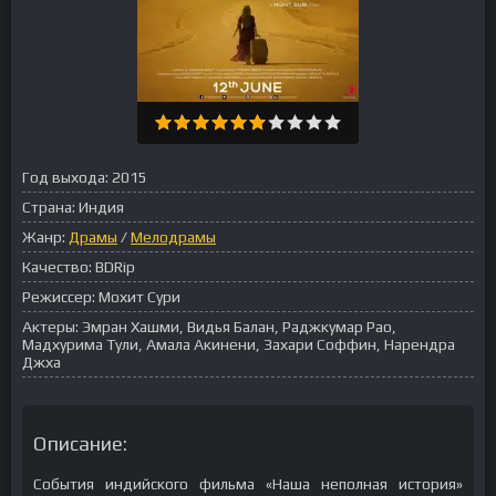
Год выхода:
2015
Страна:
Индия
Жанр:
Драмы
/
Мелодрамы
Качество:
BDRip
Режиссер:
Мохит Сури
Актеры:
Эмран Хашми, Видья Балан, Раджкумар Рао,
Мадхурима Тули, Амала Акинени, Захари Соффин, Нарендра
Джха
Описание:
События индийского фильма «Наша неполная история»