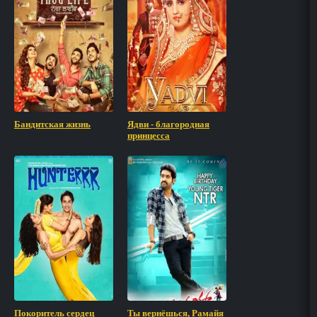
Бандитская жизнь
Ядви - благородная
принцесса
Покоритель сердец
Ты вернёшься, Рамайя