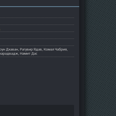
ы
ун Дхаван, Рагувир Ядав, Комал Чабрия,
харадвадж, Намит Дас