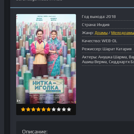
Год выхода:
2018
Страна:
Индия
Жанр:
Драмы
/
Мелодрам
Качество:
WEB-DL
Режиссер:
Шарат Катария
Актеры:
Анушка Шарма, Вар
Ашиш Верма, Сиддхартх Б
Описание: