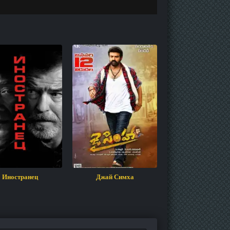
Иностранец
Джай Симха
Вчера, сегодня, з