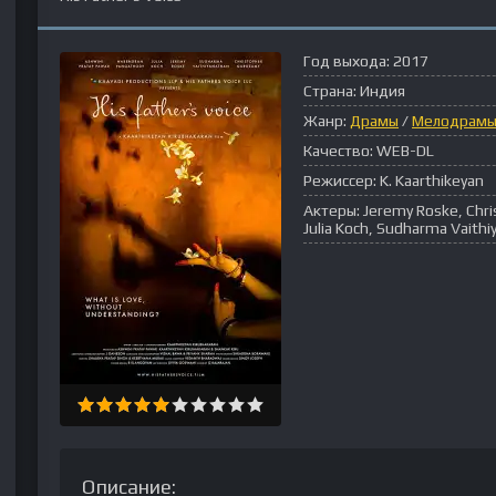
Год выхода:
2017
Страна:
Индия
Жанр:
Драмы
/
Мелодрам
Качество:
WEB-DL
Режиссер:
K. Kaarthikeyan
Актеры:
Jeremy Roske, Chri
Julia Koch, Sudharma Vaith
Описание: