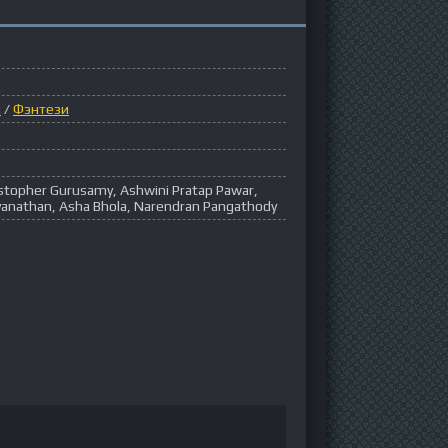
ы
/
Фэнтези
stopher Gurusamy, Ashwini Pratap Pawar,
iyanathan, Asha Bhola, Narendran Pangathody