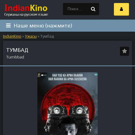
Наше меню (нажмите)
IndianKino
»
Ужасы
» Тумбад
ТУМБАД
Tumbbad