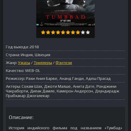
Год выхода:
2018
Страна:
Индия, Швеция
Жанр:
Ужасы
/
Триллеры
/
Фэнтези
Качество:
WEB-DL
Режиссер:
Рахи Анил Барве, Ананд Ганди, Адеш Прасад
Актеры:
Сохам Шах, Джоти Малше, Анита Дате, Ронджини
Чакраборти, Дипак Дамле, Камерон Андерсон, Дхундирадж
Прабхакар Джогалекар
Описание:
История индийского фильма под названием «Тумбад»