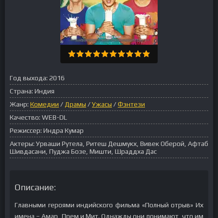
Год выхода:
2016
Страна:
Индия
Жанр:
Комедии
/
Драмы
/
Ужасы
/
Фэнтези
Качество:
WEB-DL
Режиссер:
Индра Кумар
Актеры:
Урваши Рутела, Ритеш Дешмукх, Вивек Оберой, Афтаб
Шивдасани, Пуджа Бозе, Мишти, Шраддха Дас
Описание:
Главными героями индийского фильма «Полный отрыв» Их
имена – Амар, Прем и Мит. Однажды они понимают, что им