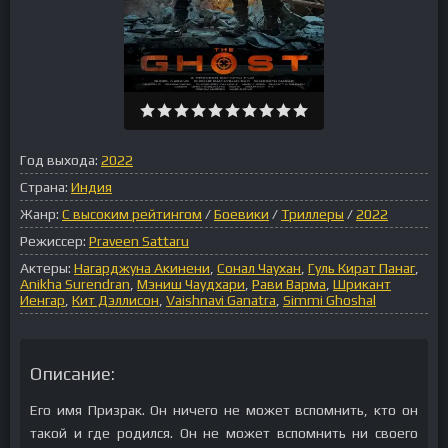
Год выхода:
2022
Страна:
Индия
Жанр:
С высоким рейтингом
/
Боевики
/
Триллеры
/
2022
Режиссер:
Praveen Sattaru
Актеры:
Нагарджуна Акинени
,
Сонал Чаухан
,
Гуль Кират Панаг
,
Anikha Surendran
,
Мэниш Чаудхари
,
Рави Варма
,
Шрикант
Иенгар
,
Кит Дэллисон
,
Vaishnavi Ganatra
,
Simmi Ghoshal
Описание:
Его имя Призрак. Он ничего не может вспомнить, кто он
такой и где родился. Он не может вспомнить ни своего