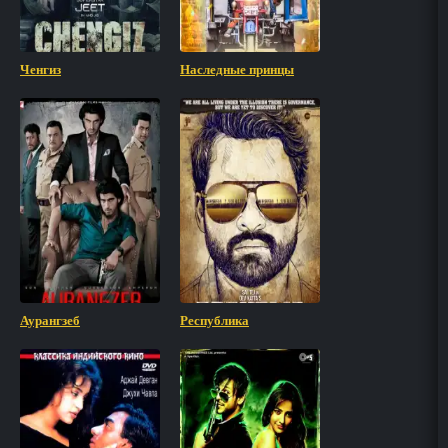
Ченгиз
Наследные принцы
Аурангзеб
Республика