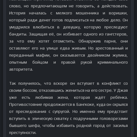
слово, но предпочитающем не говорить, а действовать.
История началась с мелкого мошенника и воришки,
который ради денег готов подписаться на любое дело. Он
умудрился влюбиться в девушку, которую преследуют
бандиты. Защищая её, он избивает одного из гангстеров,
за что ему хотят отомстить. Обнаружив парня, они
оставляют его на улице едва живым. Но арестованный и
переданный мафии, он оказывается двойником жулика,
опытным бойцом и правой рукой криминального
авторитета.
Так получилось, что вскоре он вступает в конфликт со
своим боссом, отказавшись жениться на его сестре. У Джая
уже есть любимая жена, которая ждёт ребёнка.
Противостояние продолжается в Бангкоке, куда он скрылся
от преследования с супругой. Но именно ему предстоит
вступить в эпическую схватку с подручными головорезами
бывшего шефа, чтобы избавить родной город от засилья
преступности.