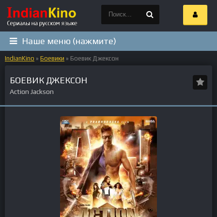
Наше меню (нажмите)
IndianKino
»
Боевики
» Боевик Джексон
БОЕВИК ДЖЕКСОН
Action Jackson