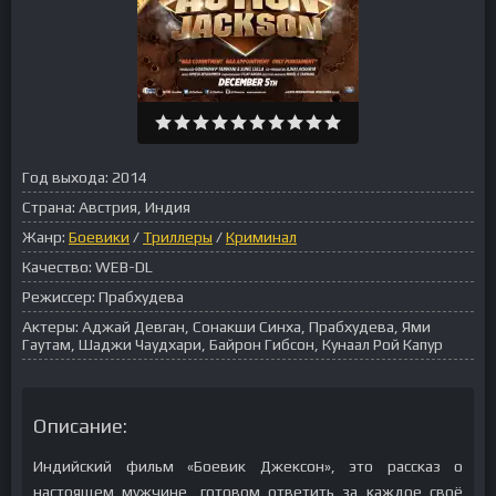
Год выхода:
2014
Страна:
Австрия, Индия
Жанр:
Боевики
/
Триллеры
/
Криминал
Качество:
WEB-DL
Режиссер:
Прабхудева
Актеры:
Аджай Девган, Сонакши Синха, Прабхудева, Ями
Гаутам, Шаджи Чаудхари, Байрон Гибсон, Кунаал Рой Капур
Описание:
Индийский фильм «Боевик Джексон», это рассказ о
настоящем мужчине, готовом ответить за каждое своё