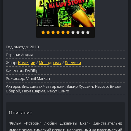
Год выхода:
2013
Страна:
Индия
Жанр:
Комедии
/
Мелодрамы
/
Боевики
Качество:
DVDRip
Режиссер:
Vinnil Markan
Актеры:
Вишванатх Чаттерджи, Закир Хуссэйн, Нассер, Вивек
Оберой, Неха Шарма, Рахул Сингх
Описание:
Фильм «История любви Джаянты Бхая» действительно
имеет романтический сюжет, наложенный на классический