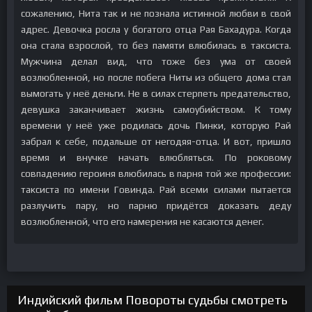
сожалению, Нита так и не познала истинной любви в свой
адрес. Девочка росла у богатого отца Рая Бахадура. Когда
она стала взрослой, то без памяти влюбилась в таксиста.
Мужчина делал вид, что тоже без ума от своей
возлюбленной, но после побега Ниты из общего дома стал
вымогать у неё деньги. Не в силах стерпеть предательство,
девушка заканчивает жизнь самоубийством. К тому
времени у неё уже родилась дочь Пинки, которую Рай
забрал к себе, подальше от негодяя-отца. И вот, пришло
время и внучке начать влюбляться. По роковому
совпадению героиня влюбилась в парня той же профессии:
таксиста по имени Говинда. Рай всеми силами пытается
разлучить пару, но парню придётся доказать деду
возлюбленной, что его намерения не касаются денег.
Индийский фильм Повороты судьбы смотреть