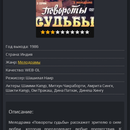
Год выхода:
1986
Страна:
Индия
Жанр:
Мелодрамы
Качество:
WEB-DL
Режиссер:
Шашилал Наир
Актеры:
Шамми Капур, Митхун Чакраборти, Амрита Сингх,
Шакти Капур, Ом Пракаш, Дина Патхак, Динеш Хингу
Описание:
Мелодрама «Повороты судьбы» расскажет зрителю о силе
любви, которая преодолевает любые препятствия. К