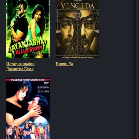
История любви
Винчи Да
Джаянты Бхая