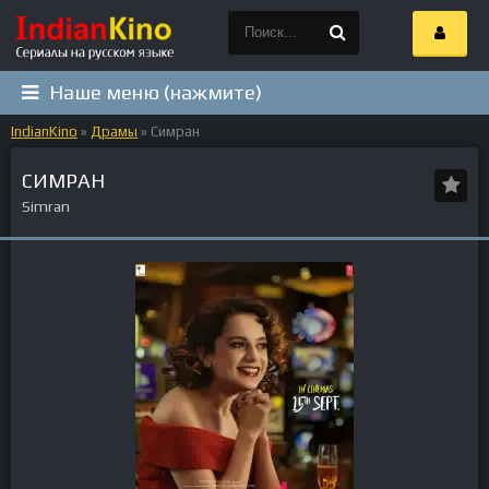
Наше меню (нажмите)
IndianKino
»
Драмы
» Симран
СИМРАН
Simran