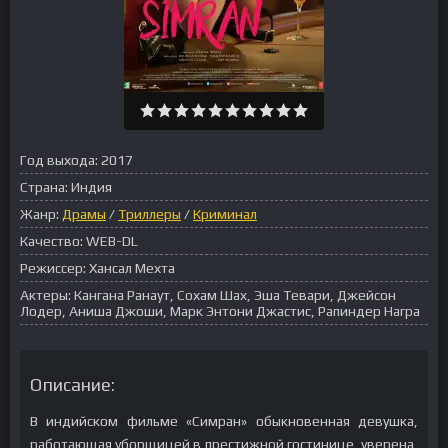
Год выхода:
2017
Страна:
Индия
Жанр:
Драмы
/
Триллеры
/
Криминал
Качество:
WEB-DL
Режиссер:
Хансал Мехта
Актеры:
Кангана Ранаут, Сохам Шах, Эша Тевари, Джейсон
Лодер, Аниша Джоши, Марк Энтони Джастис, Рапиндер Награ
Описание:
В индийском фильме «Симран» обыкновенная девушка,
работающая уборщицей в престижной гостинице, уверена,