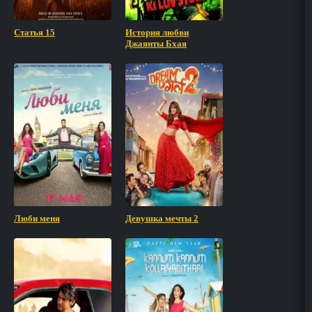
Статья 15
История любви
Джаянты Бхая
Люби меня
Девушка мечты 2