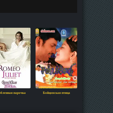
бленная парочка
Бойцовская птица
Следуй своему се