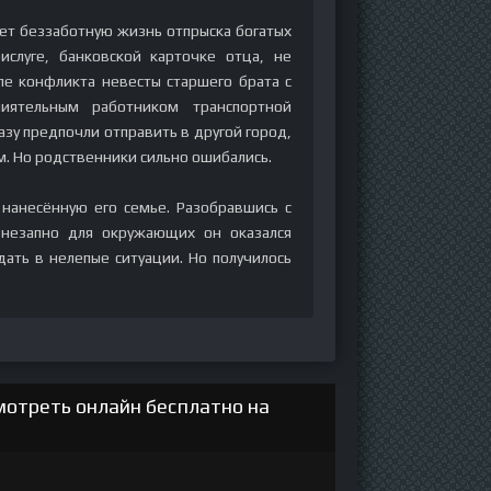
ет беззаботную жизнь отпрыска богатых
слуге, банковской карточке отца, не
ле конфликта невесты старшего брата с
иятельным работником транспортной
разу предпочли отправить в другой город,
. Но родственники сильно ошибались.
нанесённую его семье. Разобравшись с
Внезапно для окружающих он оказался
дать в нелепые ситуации. Но получилось
мотреть онлайн бесплатно на