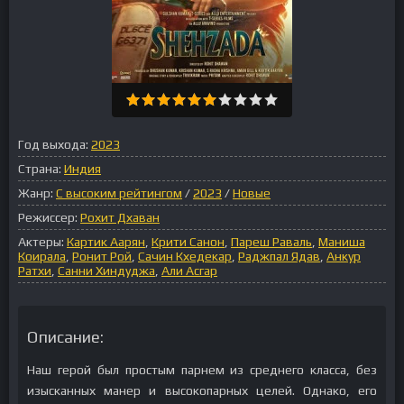
Год выхода:
2023
Страна:
Индия
Жанр:
С высоким рейтингом
/
2023
/
Новые
Режиссер:
Рохит Дхаван
Актеры:
Картик Аарян
,
Крити Санон
,
Пареш Раваль
,
Маниша
Коирала
,
Ронит Рой
,
Сачин Кхедекар
,
Раджпал Ядав
,
Анкур
Ратхи
,
Санни Хиндуджа
,
Али Асгар
Описание:
Наш герой был простым парнем из среднего класса, без
изысканных манер и высокопарных целей. Однако, его