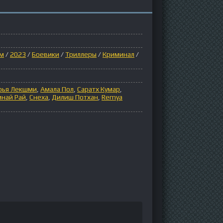
ом
/
2023
/
Боевики
/
Триллеры
/
Криминал
/
рья Лекшми
,
Амала Пол
,
Саратх Кумар
,
инай Рай
,
Снеха
,
Дилиш Потхан
,
Remya