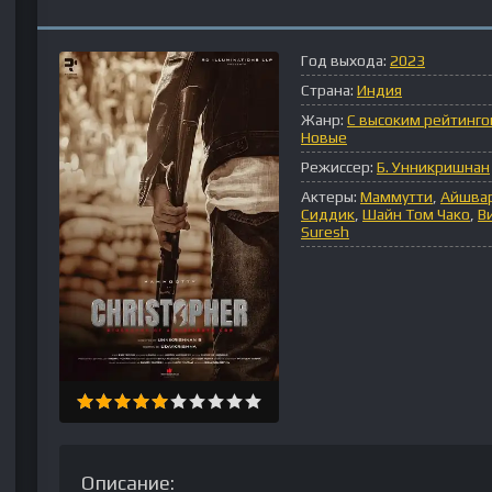
Год выхода:
2023
Страна:
Индия
Жанр:
С высоким рейтинг
Новые
Режиссер:
Б. Унникришнан
Актеры:
Маммутти
,
Айшва
Сиддик
,
Шайн Том Чако
,
В
Suresh
Описание: