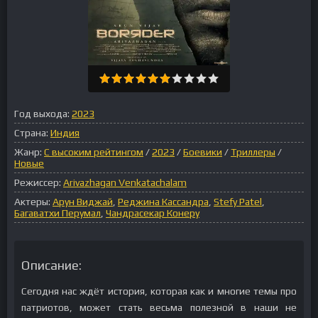
Год выхода:
2023
Страна:
Индия
Жанр:
С высоким рейтингом
/
2023
/
Боевики
/
Триллеры
/
Новые
Режиссер:
Arivazhagan Venkatachalam
Актеры:
Арун Виджай
,
Реджина Кассандра
,
Stefy Patel
,
Багаватхи Перумал
,
Чандрасекар Конеру
Описание:
Сегодня нас ждёт история, которая как и многие темы про
патриотов, может стать весьма полезной в наши не