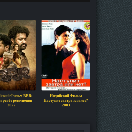
йский Фильм RRR:
Индийский Фильм
Индийский Фильм
м ревёт революция
Наступит завтра или нет?
Hara Veera Mallu
2022
2003