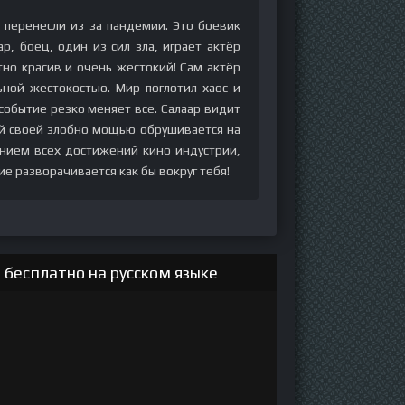
 перенесли из за пандемии. Это боевик
, боец, один из сил зла, играет актёр
тно красив и очень жестокий! Сам актёр
ьной жестокостью. Мир поглотил хаос и
 событие резко меняет все. Салаар видит
сей своей злобно мощью обрушивается на
анием всех достижений кино индустрии,
ие разворачивается как бы вокруг тебя!
 бесплатно на русском языке