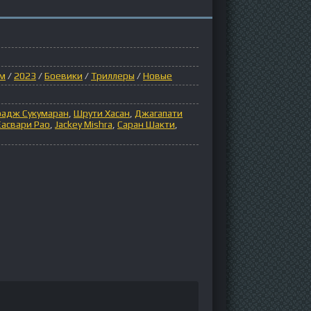
ом
/
2023
/
Боевики
/
Триллеры
/
Новые
адж Сукумаран
,
Шрути Хасан
,
Джагапати
Еасвари Рао
,
Jackey Mishra
,
Саран Шакти
,