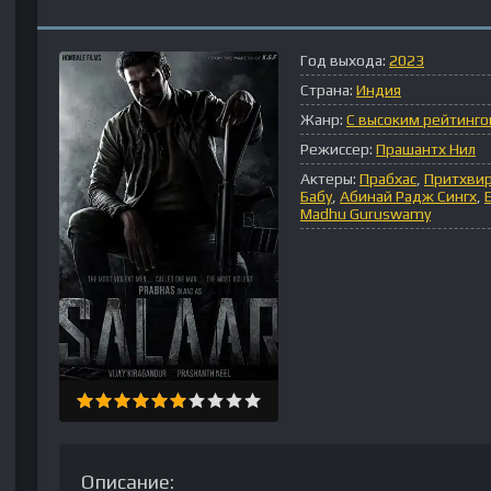
Год выхода:
2023
Страна:
Индия
Жанр:
С высоким рейтинг
Режиссер:
Прашантх Нил
Актеры:
Прабхас
,
Притхвир
Бабу
,
Абинай Радж Сингх
,
Madhu Guruswamy
Описание: