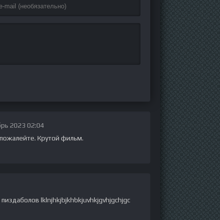
рь 2023 02:04
ожалейте. Крутой фильм.
издаболов lklnjhkjbjkhbkjuvhkjgvhjgchjgc