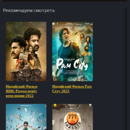
Рекомендуем смотреть
Индийский Фильм
Индийский Фильм Рам
RRR: Рядом ревёт
Сету 2022
революция 2022