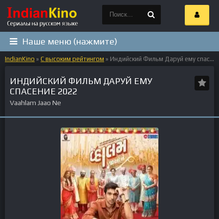
Наше меню (нажмите)
IndianKino
»
С высоким рейтингом
» Индийский Фильм Даруй ему спасение 2022
ИНДИЙСКИЙ ФИЛЬМ ДАРУЙ ЕМУ
СПАСЕНИЕ 2022
Vaahlam Jaao Ne