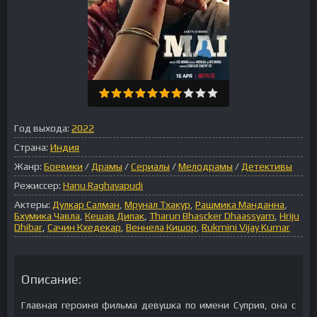
Год выхода:
2022
Страна:
Индия
Жанр:
Боевики
/
Драмы
/
Сериалы
/
Мелодрамы
/
Детективы
Режиссер:
Hanu Raghavapudi
Актеры:
Дулкар Салман
,
Мрунал Тхакур
,
Рашмика Манданна
,
Бхумика Чавла
,
Кешав Дипак
,
Tharun Bhascker Dhaassyam
,
Hriju
Dhibar
,
Сачин Кхедекар
,
Веннела Кишор
,
Rukmini Vijay Kumar
Описание:
Главная героиня фильма девушка по имени Суприя, она с