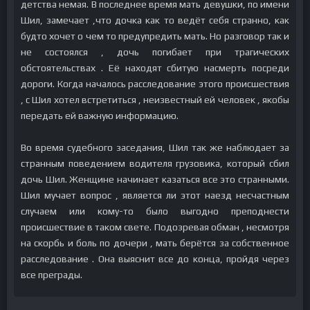
детства немая. В последнее время мать девушки, по имени
Шил, замечает ,что дочка как то ведёт себя странно, как
будто хочет о чем то предупредить мать. Но разговор так и
не состоялся , дочь погибает при трагических
обстоятельствах . Её находят сбитую насмерть посреди
дороги. Когда началось расследование этого происшествия
, с Шил хотел встретиться , неизвестный ей человек , якобы
передать ей важную информацию.
Во время судебного заседания, Шил так же наблюдает за
странным поведением водителя грузовика, который сбил
дочь Шил. Женщине начинает казаться все это странными.
Шил мучает вопрос , является ли этот наезд несчастным
случаем или кому-то было выгодно преподнести
происшествие в таком свете. Подозревая обман , несмотря
на скорбь и боль по дочери , мать берётся за собственное
расследование . Она выяснит все до конца, пройдя через
все преграды.