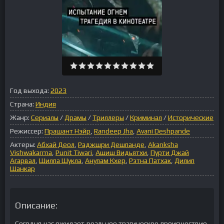
Год выхода:
2023
Страна:
Индия
Жанр:
Сериалы
/
Драмы
/
Триллеры
/
Криминал
/
Исторические
Режиссер:
Прашант Нэйр
,
Randeep Jha
,
Avani Deshpande
Актеры:
Абхай Деол
,
Раджшри Дешпанде
,
Akanksha
Vishwakarma
,
Punit Tiwari
,
Ашиш Видьятхи
,
Пурти Джай
Агарвал
,
Шилпа Шукла
,
Анупам Кхер
,
Рэтна Патхак
,
Дилип
Шанкар
Описание:
Сегодня нас ожидает реальное трагическое происшествие,