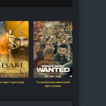
ва при Сарагахри
Самый разыскиваемый
16 августа 1947 
преступник