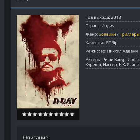
Год выхода:
2013
Страна:
Индия
Жанр:
Боевики
/
Триллеры
Качество:
BDRip
Режиссер:
Никхил Адвани
Актеры:
Риши Капур, Ирфан
Куреши, Нассер, К.К. Рэйна
Описание: