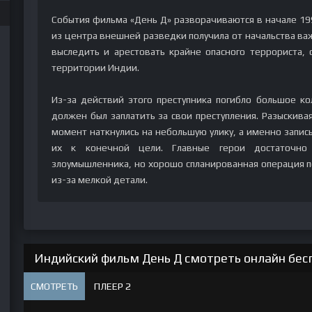
События фильма «День Д» разворачиваются в начале 199
из центра внешней разведки получила от начальства ва
выследить и арестовать крайне опасного террориста, 
территории Индии.
Из-за действий этого преступника погибло большое к
должен был заплатить за свои преступления. Разыскива
момент наткнулись на небольшую улику, а именно запись
их к конечной цели. Главные герои достаточно
злоумышленника, но хорошо спланированная операция 
из-за мелкой детали.
Индийский фильм День Д смотреть онлайн бесп
СМОТРЕТЬ
ПЛЕЕР 2