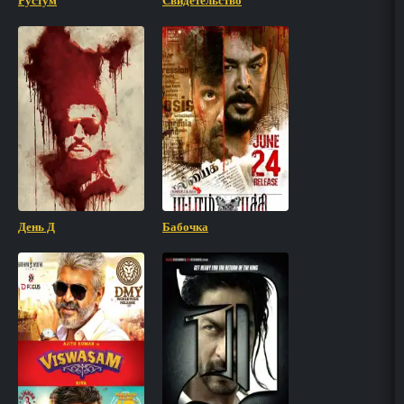
Рустум
Свидетельство
День Д
Бабочка