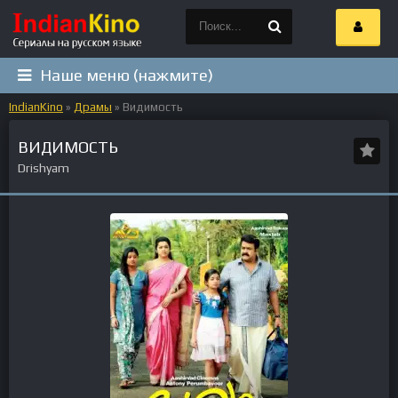
Наше меню (нажмите)
IndianKino
»
Драмы
» Видимость
ВИДИМОСТЬ
Drishyam