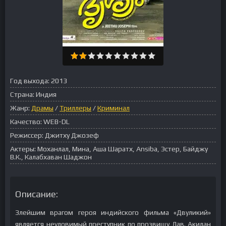
Год выхода:
2013
Страна:
Индия
Жанр:
Драмы
/
Триллеры
/
Криминал
Качество:
WEB-DL
Режиссер:
Джитху Джозеф
Актеры:
Моханлал, Мина, Аша Шаратх, Ansiba, Эстер, Байджу
В.К., Калабхаван Шаджон
Описание:
Злейшим врагом героя индийского фильма «Двуликий»
является неуловимый преступник по прозвищу Лав. Акилан