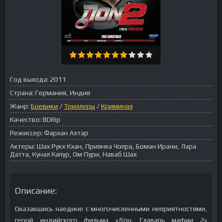
Год выхода:
2011
Страна:
Германия, Индия
Жанр:
Боевики
/
Триллеры
/
Криминал
Качество:
BDRip
Режиссер:
Фархан Ахтар
Актеры:
Шах Рукх Кхан, Приянка Чопра, Боман Ирани, Лара
Датта, Кунал Капур, Ом Пури, Наваб Шах
Описание:
Оказавшись наедине с многочисленными неприятностями,
герой индийского фильма «Дон. Главарь мафии 2»