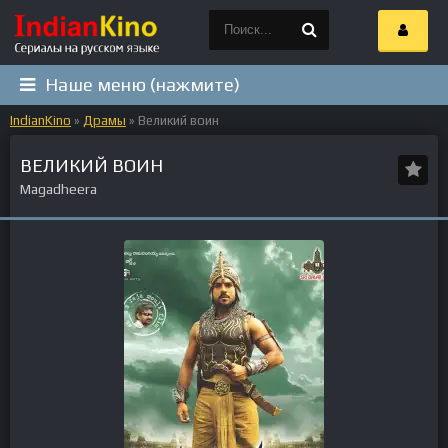
Наше меню (нажмите)
IndianKino
»
Драмы
» Великий воин
ВЕЛИКИЙ ВОИН
Magadheera