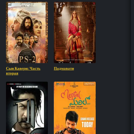
Сын Кавери: Часть
Падмавати
вторая