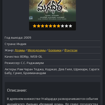
Год выхода:
2009
Страна:
Индия
Жанр:
Драмы
/
Мелодрамы
/
Боевики
/
Фэнтези
Качество:
BDRip, WEB-DL
Режиссер:
С.С. Раджамули
Актеры:
Рам Чаран Теджа, Каджал, Дев Гилл, Шрихари, Саратх
Бабу, Сунил, Брахманандам
Описание:
В древнем княжестве Угайдардх разворачиваются события
индийского фильма «Великий воин». Во главе государства