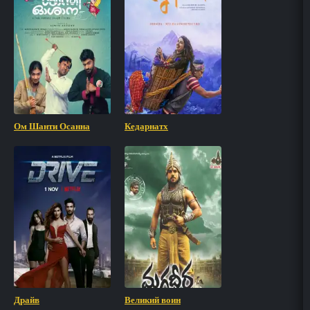
Ом Шанти Осанна
Кедарнатх
Драйв
Великий воин