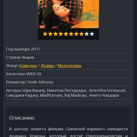
Год выхода:
2017
Страна:
Индия
Жанр:
Комедии
/
Драмы
/
Мелодрамы
Качество:
WEB-DL
Режиссер:
Vivek Athreya
Актеры:
Шри Вишну, Ниветха Петхурадж, Amrutha Srinivasan,
Сиваджи Раджа, Madhumani, Raj Madiraju, Анита Човдари
Описание:
В центре сюжета фильма «Запасной вариант» находится
Аравинд Кришна, который достиг совершеннолетия и