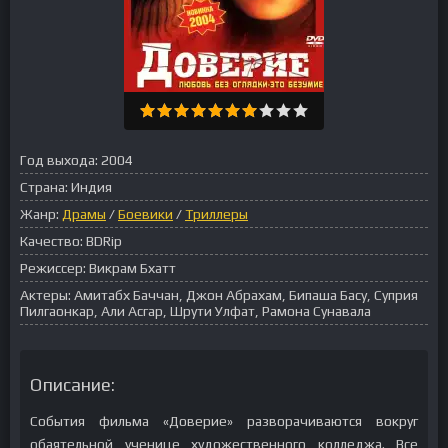
Год выхода:
2004
Страна:
Индия
Жанр:
Драмы
/
Боевики
/
Триллеры
Качество:
BDRip
Режиссер:
Викрам Бхатт
Актеры:
Амитабх Баччан, Джон Абрахам, Бипаша Басу, Суприя
Пилгаонкар, Али Асгар, Шрути Улфат, Рамона Сунавала
Описание:
События фильма «Доверие» разворачиваются вокруг
обаятельной ученице художественного колледжа. Все