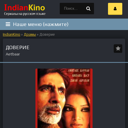
Наше меню (нажмите)
IndianKino
»
Драмы
» Доверие
ДОВЕРИЕ
Aetbaar