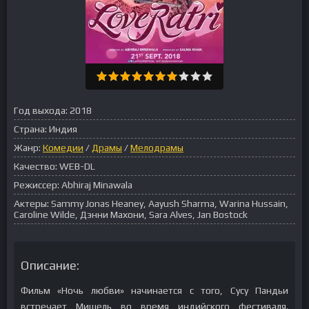
Год выхода:
2018
Страна:
Индия
Жанр:
Комедии
/
Драмы
/
Мелодрамы
Качество:
WEB-DL
Режиссер:
Abhiraj Minawala
Актеры:
Sammy Jonas Heaney, Aayush Sharma, Warina Hussain,
Caroline Wilde, Дэнни Махони, Sara Alves, Jan Bostock
Описание:
Фильм «Ночь любви» начинается с того, Сусу Пандьи
встречает Мишель во время индийского фестиваля.