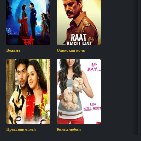
Ведьма
Одинокая ночь
Праздник огней
Конец любви