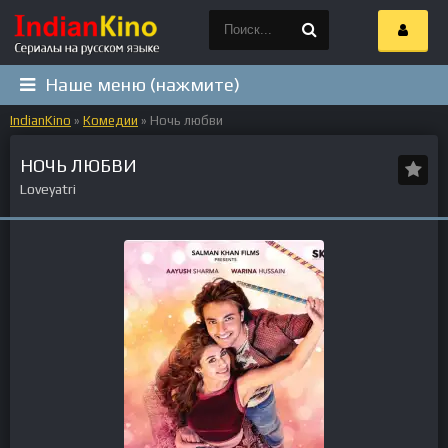
Наше меню (нажмите)
IndianKino
»
Комедии
» Ночь любви
НОЧЬ ЛЮБВИ
Loveyatri