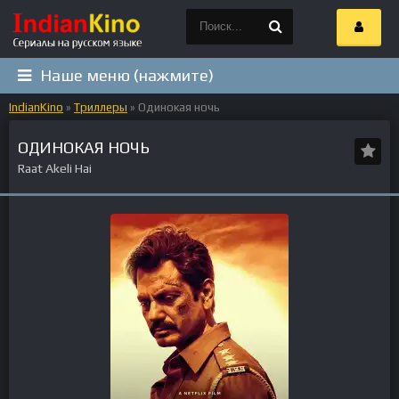
Наше меню (нажмите)
IndianKino
»
Триллеры
» Одинокая ночь
ОДИНОКАЯ НОЧЬ
Raat Akeli Hai