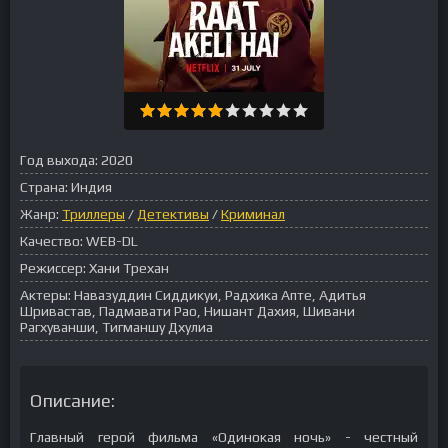
Год выхода:
2020
Страна:
Индия
Жанр:
Триллеры
/
Детективы
/
Криминал
Качество:
WEB-DL
Режиссер:
Хани Трехан
Актеры:
Навазуддин Сиддикуи, Радхика Апте, Адитья
Шривастав, Падмавати Рао, Нишант Дахия, Шивани
Рагхуванши, Тигманшу Дхулиа
Описание:
Главный герой фильма «Одинокая ночь» - честный