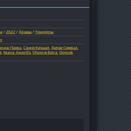
ом
/
2022
/
Драмы
/
Триллеры
er
нодж Пахва
,
Санни Каушал
,
Дипак Симвал
,
i
,
Nupur Awasthi
,
Dheeraj Batra
,
Deepak