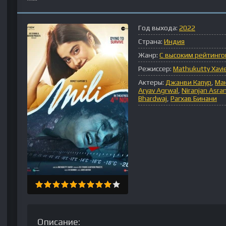
Год выхода:
2022
Страна:
Индия
Жанр:
С высоким рейтинг
Режиссер:
Mathukutty Xavi
Актеры:
Джанви Капур
,
Ма
Aryav Agrwal
,
Niranjan Asran
Bhardwaj
,
Рагхав Бинани
Описание: