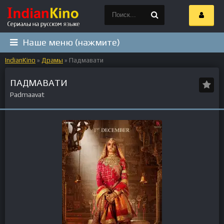
Наше меню (нажмите)
IndianKino
»
Драмы
» Падмавати
ПАДМАВАТИ
Padmaavat