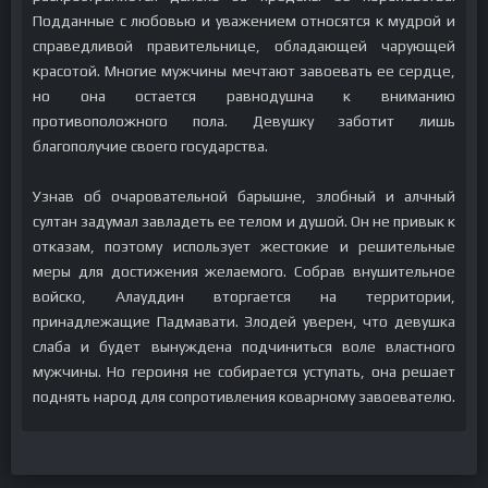
Подданные с любовью и уважением относятся к мудрой и
справедливой правительнице, обладающей чарующей
красотой. Многие мужчины мечтают завоевать ее сердце,
но она остается равнодушна к вниманию
противоположного пола. Девушку заботит лишь
благополучие своего государства.
Узнав об очаровательной барышне, злобный и алчный
султан задумал завладеть ее телом и душой. Он не привык к
отказам, поэтому использует жестокие и решительные
меры для достижения желаемого. Собрав внушительное
войско, Алауддин вторгается на территории,
принадлежащие Падмавати. Злодей уверен, что девушка
слаба и будет вынуждена подчиниться воле властного
мужчины. Но героиня не собирается уступать, она решает
поднять народ для сопротивления коварному завоевателю.