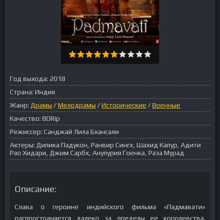
Год выхода:
2018
Страна:
Индия
Жанр:
Драмы
/
Мелодрамы
/
Исторические
/
Военные
Качество:
BDRip
Режиссер:
Санджай Лила Бхансали
Актеры:
Дипика Падукон, Ранвир Сингх, Шахид Капур, Адити
Рао Хидари, Джим Сарбх, Анупурия Гоенка, Раза Мурад
Описание:
Слава о героине индийского фильма «Падмавати»
распространяется далеко за пределы ее королевства.