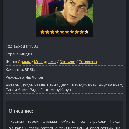
Год выхода:
1993
Страна:
Индия
Жанр:
Драмы
/
Мелодрамы
/
Боевики
/
Триллеры
Качество:
BDRip
Режиссер:
Яш Чопра
Актеры:
Джухи Чавла, Санни Деол, Шах Рукх Кхан, Анупам Кхер,
Танви Азми, Радж Ганс, Анну Капур
Описание:
Главный герой фильма «Жизнь под страхом» Рахул
однажды сталкивается с трудностями и опасностями на