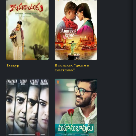
Тхакур
В поисках "долго и
счастливо"