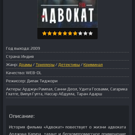
Год выхода:
2009
Страна:
Индия
Жанр:
Драмы
/
Триллеры
/
Детективы
/
Криминал
Качество:
WEB-DL
Режиссер:
Дипак Тиджори
Актеры:
Арджун Рампал, Санни Деол, Удита Госвами, Сагарика
Гхатге, Випул Гупта, Нассар Абдулла, Таран Адарш
Описание:
История фильма «Адвокат» повествует о жизни адвоката
Арджуна Капура, талант и бескомпромиссное применение