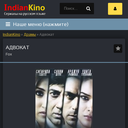
Наше меню (нажмите)
IndianKino
»
Драмы
» Адвокат
АДВОКАТ
Fox