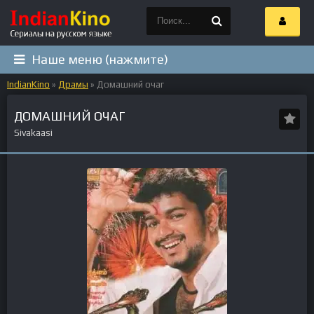
Наше меню (нажмите)
IndianKino
»
Драмы
» Домашний очаг
ДОМАШНИЙ ОЧАГ
Sivakaasi