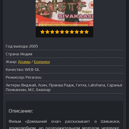
Год выхода:
2005
Страна:
Индия
Жанр:
Драмы
/
Боевики
Качество:
WEB-DL
Режиссер:
Perarasu
Актеры:
Виджай, Асин, Пракаш Радж, Гитха, Lakshana, Саранья
Понваннан, М.С. Бхаскар
Описание:
Фильм «Домашний очаг» рассказывает о Шивакаси,
дружелюбном, но раздражительном молодом человеке,