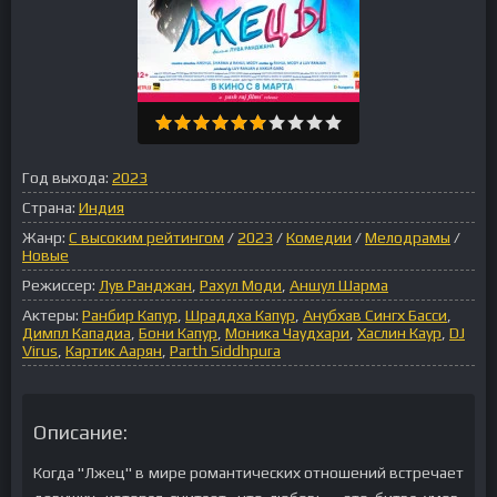
Год выхода:
2023
Страна:
Индия
Жанр:
С высоким рейтингом
/
2023
/
Комедии
/
Мелодрамы
/
Новые
Режиссер:
Лув Ранджан
,
Рахул Моди
,
Аншул Шарма
Актеры:
Ранбир Капур
,
Шраддха Капур
,
Анубхав Сингх Басси
,
Димпл Кападиа
,
Бони Капур
,
Моника Чаудхари
,
Хаслин Каур
,
DJ
Virus
,
Картик Аарян
,
Parth Siddhpura
Описание:
Когда "Лжец" в мире романтических отношений встречает