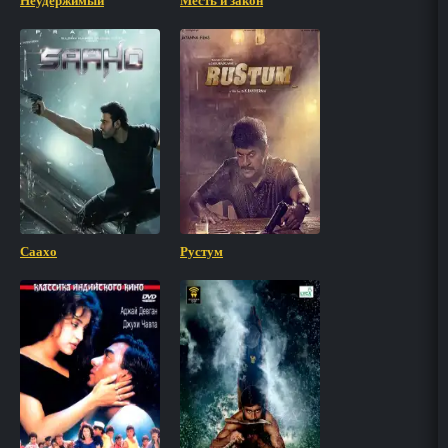
Неудержимый
Месть и закон
Саахо
Рустум