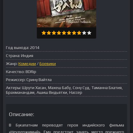
Год выхода:
2014
Страна:
Индия
Жанр:
Комедии
/
Боевики
Качество:
BDRip
Режиссер:
Срину Вайтла
Актеры:
Шрути Хасан, Махеш Бабу, Сону Суд, Таманна Бхатия,
Брахманандам, Ашиш Видьятхи, Нассер
Описание:
В Букапатнам переводят героя индийского фильма
«Неудержимый». Ему предстоит занять место прежнего