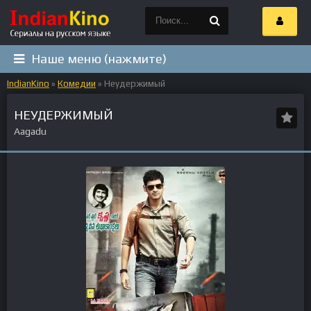
Наше меню (нажмите)
IndianKino
»
Комедии
» Неудержимый
НЕУДЕРЖИМЫЙ
Aagadu