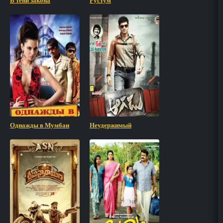
В тени закона
Рустум
Однажды в Мумбаи
Неудержимый