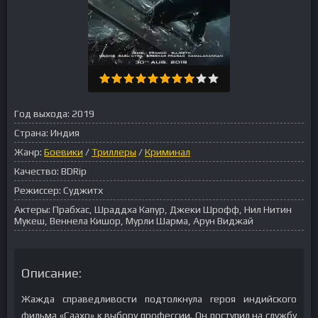
Год выхода:
2019
Страна:
Индия
Жанр:
Боевики
/
Триллеры
/
Криминал
Качество:
BDRip
Режиссер:
Суджитх
Актеры:
Прабхас, Шраддха Капур, Джеки Шрофф, Нил Нитин
Мукеш, Веннела Кишор, Мурли Шарма, Арун Виджай
Описание:
Жажда справедливости подтолкнула героя индийского
фильма «Саахо» к выбору профессии. Он поступил на службу