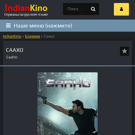
Наше меню (нажмите)
IndianKino
»
Боевики
» Саахо
СААХО
Saaho