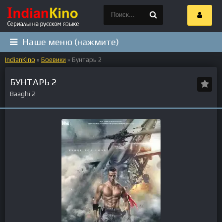
Наше меню (нажмите)
IndianKino
»
Боевики
» Бунтарь 2
БУНТАРЬ 2
Baaghi 2