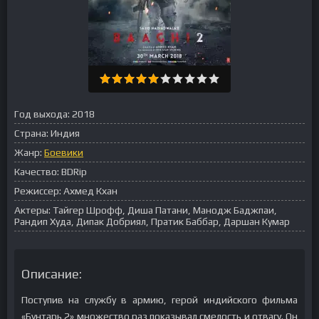
Год выхода:
2018
Страна:
Индия
Жанр:
Боевики
Качество:
BDRip
Режиссер:
Ахмед Кхан
Актеры:
Тайгер Шрофф, Диша Патани, Манодж Баджпаи,
Рандип Худа, Дипак Добриял, Пратик Баббар, Даршан Кумар
Описание:
Поступив на службу в армию, герой индийского фильма
«Бунтарь 2» множество раз показывал смелость и отвагу. Он