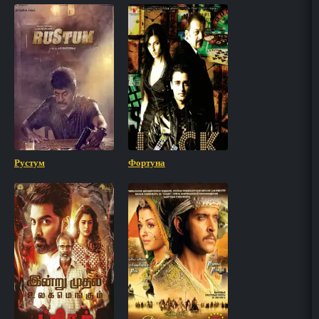
Рустум
Фортуна