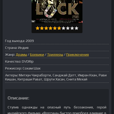
Год выхода:
2009
Страна:
Индия
Жанр:
Драмы
/
Боевики
/
Триллеры
/
Приключения
Качество:
DVDRip
Режиссер:
Сохам Шах
Актеры:
Митхун Чакраборти, Санджай Датт, Имран Кхан, Рави
Кишан, Китраши Рават, Шрути Хасан, Снита Мехай
Описание:
Ступив однажды на опасный путь беззакония, герой
индийского фильма «Фортуна» быстро приобрел влияние в