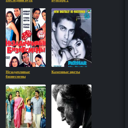
Последний путь
Бунтарь 2
Незадачливые
Каменные цветы
бизнесмены