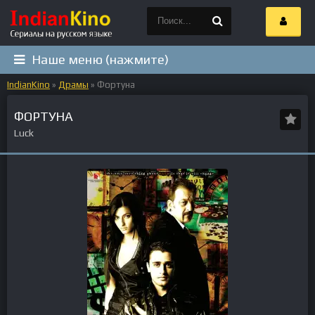
Наше меню (нажмите)
IndianKino
»
Драмы
» Фортуна
ФОРТУНА
Luck