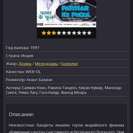
Год выхода:
1991
Страна:
Индия
Жанр:
Драмы
/
Мелодрамы
/
Боевики
Качество:
WEB-DL
Режиссер:
Анант Балани
Актеры:
Салман Кхан, Равина Тандон, Киран Кумар, Манохар
Сингх, Рима Лагу, Гога Капур, Винод Мехра
Описание:
Неизвестные бандиты лишили героя индийского фильма
«Каменные цветы» счастливого и беспечного будущего. Они