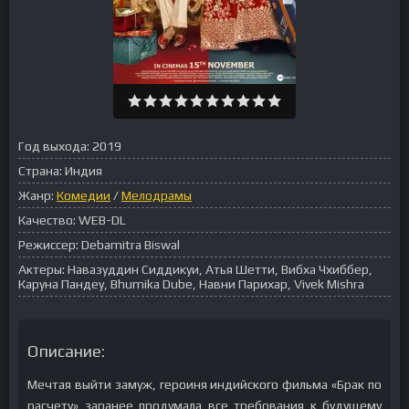
Год выхода:
2019
Страна:
Индия
Жанр:
Комедии
/
Мелодрамы
Качество:
WEB-DL
Режиссер:
Debamitra Biswal
Актеры:
Навазуддин Сиддикуи, Атья Шетти, Вибха Чхиббер,
Каруна Пандеу, Bhumika Dube, Навни Парихар, Vivek Mishra
Описание:
Мечтая выйти замуж, героиня индийского фильма «Брак по
расчету» заранее продумала все требования к будущему