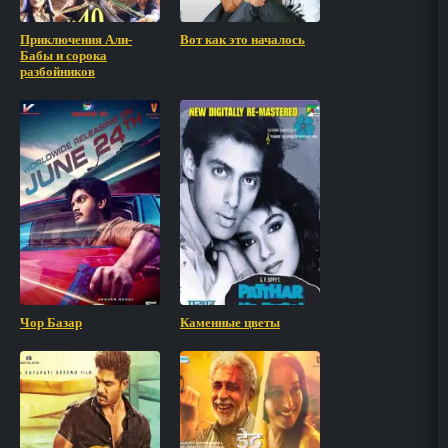
Приключения Али-
Вот как это началось
Бабы и сорока
разбойников
Чор Базар
Каменные цветы