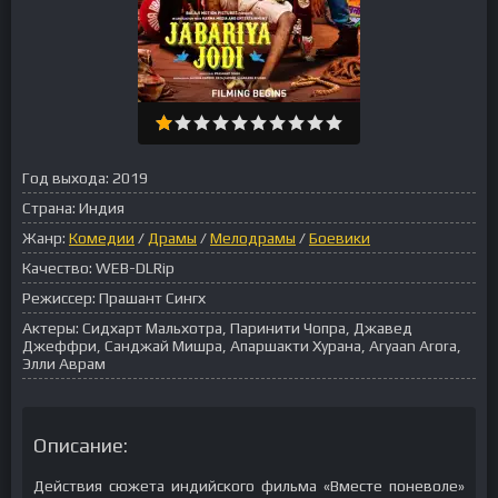
Год выхода:
2019
Страна:
Индия
Жанр:
Комедии
/
Драмы
/
Мелодрамы
/
Боевики
Качество:
WEB-DLRip
Режиссер:
Прашант Сингх
Актеры:
Сидхарт Мальхотра, Паринити Чопра, Джавед
Джеффри, Санджай Мишра, Апаршакти Хурана, Aryaan Arora,
Элли Аврам
Описание:
Действия сюжета индийского фильма «Вместе поневоле»