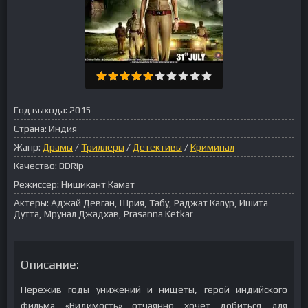
Год выхода:
2015
Страна:
Индия
Жанр:
Драмы
/
Триллеры
/
Детективы
/
Криминал
Качество:
BDRip
Режиссер:
Нишикант Камат
Актеры:
Аджай Девган, Шрия, Табу, Раджат Капур, Ишита
Дутта, Мрунал Джадхав, Prasanna Ketkar
Описание:
Пережив годы унижений и нищеты, герой индийского
фильма «Видимость» отчаянно хочет добиться для