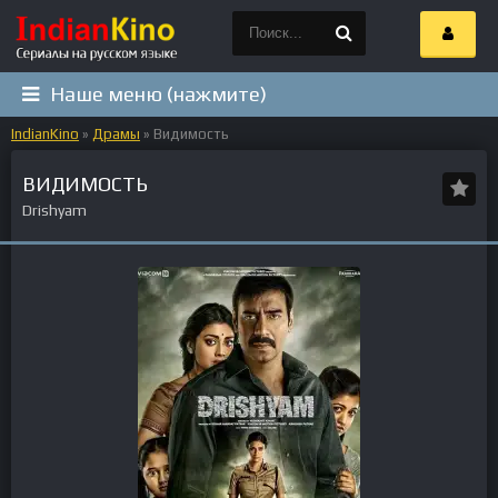
Наше меню (нажмите)
IndianKino
»
Драмы
» Видимость
ВИДИМОСТЬ
Drishyam