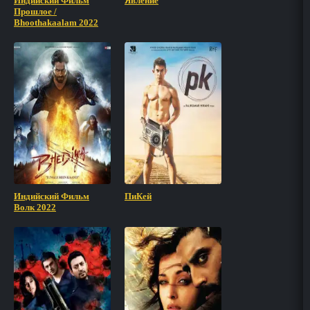
Индийский Фильм
Явление
Прошлое /
Bhoothakaalam 2022
Индийский Фильм
ПиКей
Волк 2022