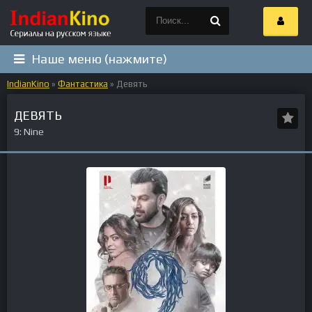
Наше меню (нажмите)
IndianKino
»
Фантастика
» Девять
ДЕВЯТЬ
9: Nine