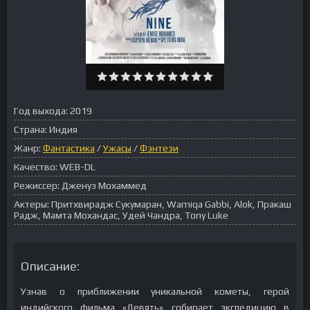
Год выхода:
2019
Страна:
Индия
Жанр:
Фантастика
/
Ужасы
/
Фэнтези
Качество:
WEB-DL
Режиссер:
Дженуз Мохаммед
Актеры:
Притхвирадж Сукумаран, Wamiqa Gabbi, Alok, Пракаш
Радж, Мамта Мохандас, Удей Чандра, Tony Luke
Описание:
Узнав о приближении уникальной кометы, герой
индийского фильма «Девять» собирает экспедицию в