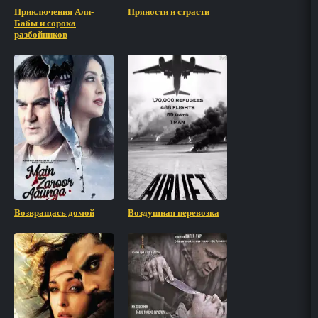
Приключения Али-
Пряности и страсти
Бабы и сорока
разбойников
Возвращась домой
Воздушная перевозка