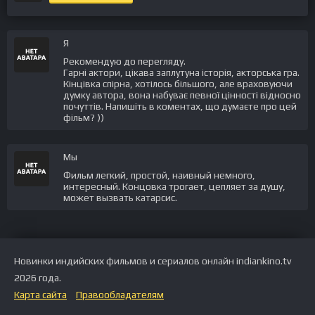
Я
Рекомендую до перегляду.
Гарні актори, цікава заплутуна історія, акторська гра.
Кінцівка спірна, хотілось більшого, але враховуючи
думку автора, вона набуває певної цінності відносно
почуттів. Напишіть в коментах, що думаєте про цей
фільм? ))
Мы
Фильм легкий, простой, наивный немного,
интересный. Концовка трогает, цепляет за душу,
может вызвать катарсис.
Новинки индийских фильмов и сериалов онлайн indiankino.tv
2026 года.
Карта сайта
Правообладателям