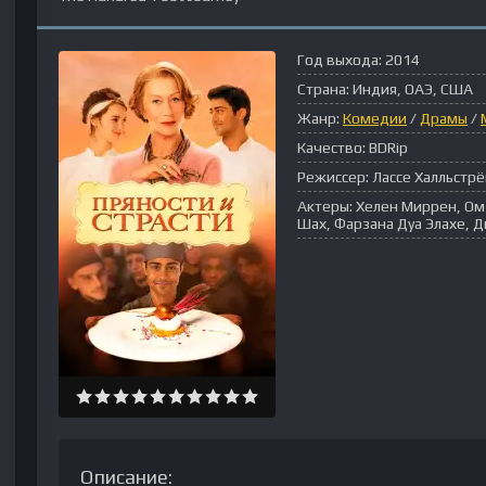
Год выхода:
2014
Страна:
Индия, ОАЭ, США
Жанр:
Комедии
/
Драмы
/
Качество:
BDRip
Режиссер:
Лассе Халльстр
Актеры:
Хелен Миррен, Ом
Шах, Фарзана Дуа Элахе, 
Описание: