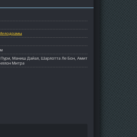
Мелодрамы
ём
 Пури, Маниш Дайал, Шарлотта Ле Бон, Амит
Диллон Митра