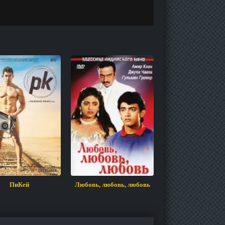
ПиКей
Любовь, любовь, любовь
Брак по расче