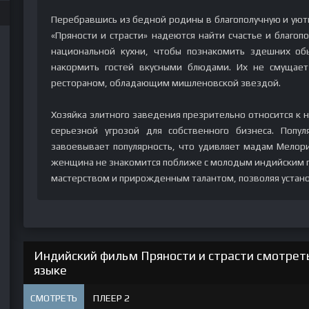
Перебравшись из бедной родины в благополучную и ую
«Пряности и страсти» надеются найти счастье и благоп
национальной кухни, чтобы познакомить здешних обы
накормить гостей вкусными блюдами. Их не смущае
рестораном, обладающим мишленовской звездой.
Хозяйка элитного заведения презрительно относится к 
серьезной угрозой для собственного бизнеса. Попул
завоевывает популярность, что удивляет мадам Мелор
женщина не знакомится поближе с молодым индийским п
мастерством и прирожденным талантом, позволяя устано
Индийский фильм Пряности и страсти смотреть
языке
СМОТРЕТЬ
ПЛЕЕР 2