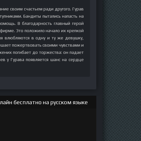
ние своим счастьем ради другого. Гурав
тупниками. Бандиты пытались напасть на
помощь. В благодарность главный герой
фирме. Это положило начало их крепкой
ня влюбляются в одну и ту же девушку,
 решает пожертвовать своими чувствами и
жених погибает до торжества: он падает
аев у Гурава появляется шанс на сердце
айн бесплатно на русском языке