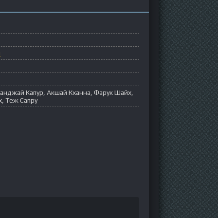
ы
анджай Капур, Акшай Кханна, Фарук Шайх,
х, Теж Сапру