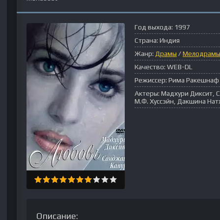
Год выхода:
1997
Страна:
Индия
Жанр:
Драмы
/
Мелодрам
Качество:
WEB-DL
Режиссер:
Рима Ракешнаф
Актеры:
Мадхури Диксит, С
М.Ф. Хуссэйн, Дакшина Нат
Описание: