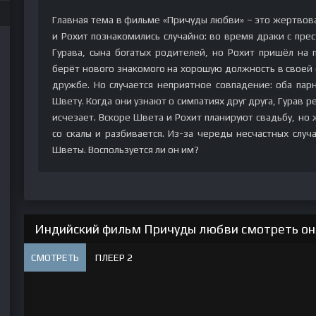
Главная тема в фильме «Причуды любви» – это жертвова
и Рохит познакомились случайно: во время драки с прес
Гурава, сына богатых родителей, но Рохит пришёл на 
берёт нового знакомого на хорошую должность в своей 
дружбе. Но случается неприятное совпадение: оба пар
Швету. Когда они узнают о симпатиях друг друга, Гурав
исчезает. Вскоре Швета и Рохит планируют свадьбу, но 
со скалы и разбивается. Из-за череды несчастных случ
Шветы. Воспользуется ли он им?
Индийский фильм Причуды любви смотреть онл
СМОТРЕТЬ
ПЛЕЕР 2