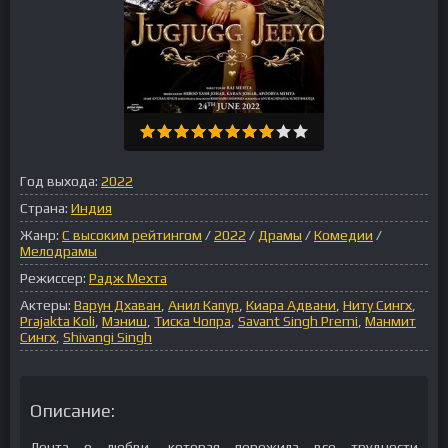
Год выхода:
2022
Страна:
Индия
Жанр:
С высоким рейтингом
/
2022
/
Драмы
/
Комедии
/
Мелодрамы
Режиссер:
Радж Мехта
Актеры:
Варун Дхаван
,
Анил Капур
,
Киара Адвани
,
Ниту Сингх
,
Prajakta Koli
,
Мэниш
,
Тиска Чопра
,
Savant Singh Premi
,
Манмит
Сингх
,
Shivangi Singh
Описание:
Лента о любви, которая пережила все трудности