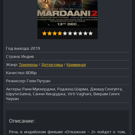
Год выхода:
2019
Страна:
Индия
Жанр:
Триллеры
/
Детективы
/
Криминал
Качество:
BDRip
Режиссер:
Гопи Путран
Актеры:
Рани Мукхерджи, Раджеш Шарма, Джишу Сенгупта,
Шрути Бапна, Санни Хиндуджа, Virti Vaghani, Викрам Сингх
Чаухан
Описание:
Речь в индийском фильме «Отважная – 2» пойдет о том,