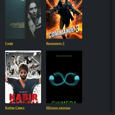
Сони
Коммандо 3
Кабир Сингх
Штамм химеры