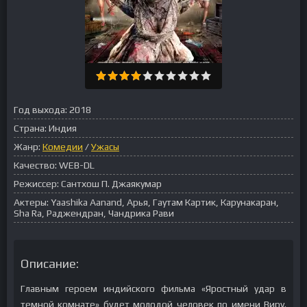
Год выхода:
2018
Страна:
Индия
Жанр:
Комедии
/
Ужасы
Качество:
WEB-DL
Режиссер:
Сантхош П. Джаякумар
Актеры:
Yaashika Aanand, Арья, Гаутам Картик, Карунакаран,
Sha Ra, Раджендран, Чандрика Рави
Описание:
Главным героем индийского фильма «Яростный удар в
темной комнате» будет молодой человек по имени Виру.