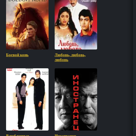
Боевой конь
Любовь, любовь,
любовь
Влюбленные
Иностранец